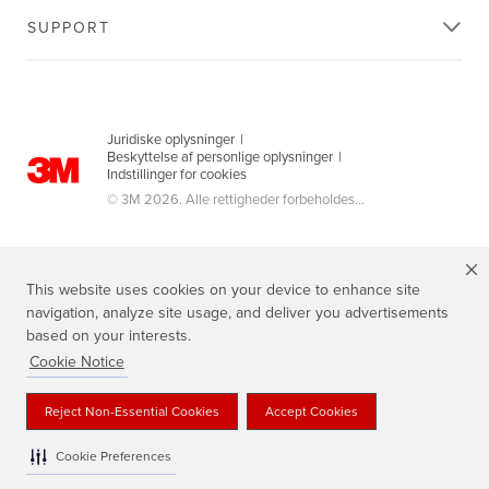
SUPPORT
Juridiske oplysninger
|
Beskyttelse af personlige oplysninger
|
Indstillinger for cookies
© 3M 2026. Alle rettigheder forbeholdes...
This website uses cookies on your device to enhance site
navigation, analyze site usage, and deliver you advertisements
based on your interests.
Cookie Notice
3M, Scotch®, Magic og Plaid Design er varemærker tilhørende 3M.
Reject Non-Essential Cookies
Accept Cookies
Cookie Preferences