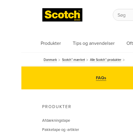
Produkter
Tips og anvendelser
Oft
Danmark
Scotch™-mærket
Alle Scotch™-produkter
FAQs
PRODUKTER
Afdækningstape
Pakketape og -artikler