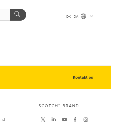
DK - DA
Kontakt os
SCOTCH™ BRAND
and