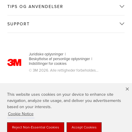
TIPS OG ANVENDELSER
SUPPORT
Juridiske oplysninger
|
Beskyttelse af personlige oplysninger
|
Indstillinger for cookies
© 3M 2026. Alle rettigheder forbeholdes...
This website uses cookies on your device to enhance site
navigation, analyze site usage, and deliver you advertisements
based on your interests.
Cookie Notice
3M, Scotch®, Magic og Plaid Design er varemærker tilhørende 3M.
Reject Non-Essential Cookies
Accept Cookies