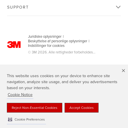
SUPPORT
Juridiske oplysninger
|
Beskyttelse af personlige oplysninger
|
Indstillinger for cookies
© 3M 2026. Alle rettigheder forbeholdes...
This website uses cookies on your device to enhance site
navigation, analyze site usage, and deliver you advertisements
based on your interests.
Cookie Notice
3M, Scotch®, Magic og Plaid Design er varemærker tilhørende 3M.
Reject Non-Essential Cookies
Accept Cookies
Cookie Preferences