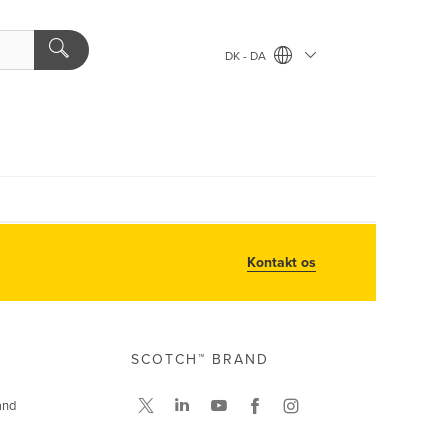
DK - DA
Kontakt os
SCOTCH™ BRAND
and