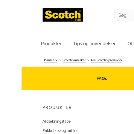
Produkter
Tips og anvendelser
Oft
Danmark
Scotch™-mærket
Alle Scotch™-produkter
FAQs
PRODUKTER
Afdækningstape
Pakketape og -artikler